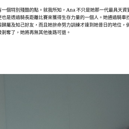
有一個特別殘酷的點。就我所知，Ana 不只是她那一代最具天資
更也是透過騎長距離比賽來獲得生存力量的一個人。她通過騎車
與歸屬及知己好友，而且她拚命努力訓練才達到她昔日的地位，
被剝奪了，她將再無其他後路可退。