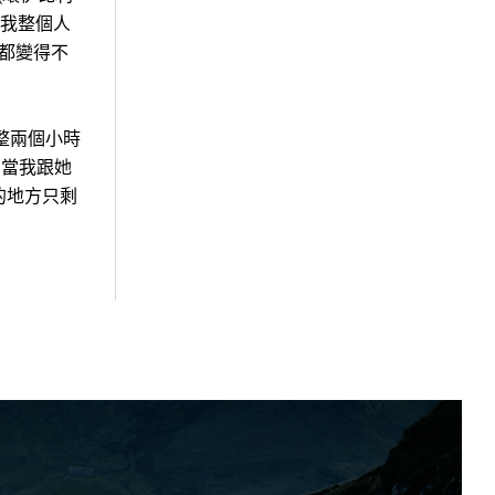
，我整個人
’都變得不
整兩個小時
。當我跟她
的地方只剩