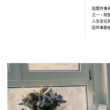
這整件事
之一，她
人生定位
這件事都