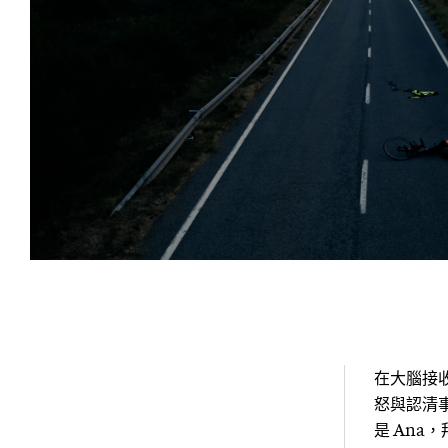
在大腦接
怒與認清
是 Ana