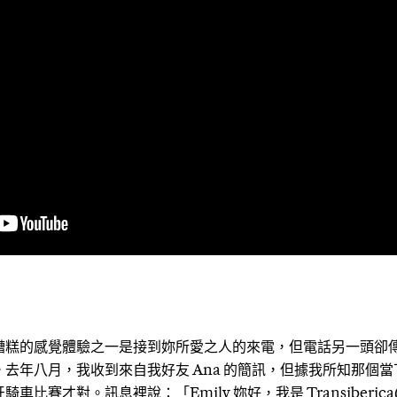
糟糕的感覺體驗之一是接到妳所愛之人的來電，但電話另一頭卻
。去年八月，我收到來自我好友 Ana 的簡訊，但據我所知那個當
騎車比賽才對。訊息裡說：「Emily 妳好，我是 Transiberic