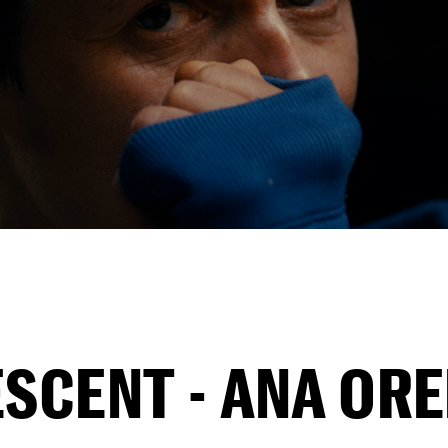
SCENT - ANA OR