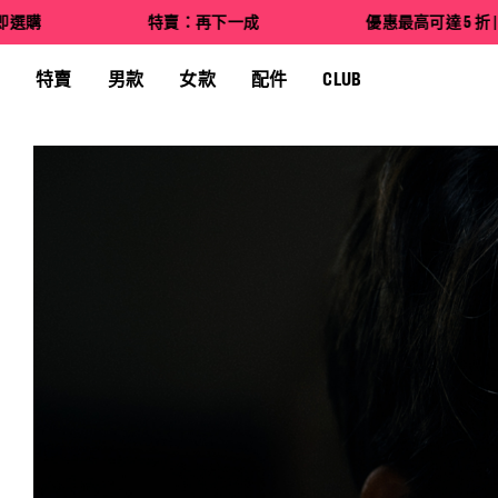
優惠最高可達 5 折 | 立即選購
購
特賣：再下一成
優惠最高可達 5 折 | 立
特賣：再下一成
特賣
男款
女款
配件
CLUB