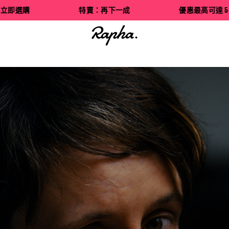
即選購
特賣：再下一成
優惠最高可達 5 折 |