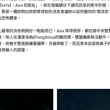
 David，Ana 的朋友」，就在我繼續往下讀完訊息的那半秒間
，那是一種妳明白妳即將得知的消息會讓妳以前所聽到的‘壞消息
的恐怖體會。
比最壞的消息稍微好一點點而已。Ana 摔得很慘，躺在路中央整
。她人在潘普洛納(Pamplona)的醫院裡，雙腿癱瘓無法動作
時，她幾乎整張臉纏著繃帶，牙齒摔斷了，而且原本該是她鼻子
著很嚇人的窟窿。