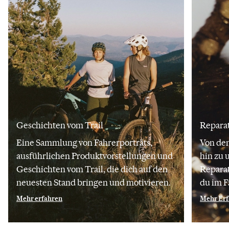
Geschichten vom Trail
Repara
Eine Sammlung von Fahrerporträts,
Von den
ausführlichen Produktvorstellungen und
hin zu
Geschichten vom Trail, die dich auf den
Reparat
neuesten Stand bringen und motivieren.
du im F
Mehr erfahren
Mehr Erf