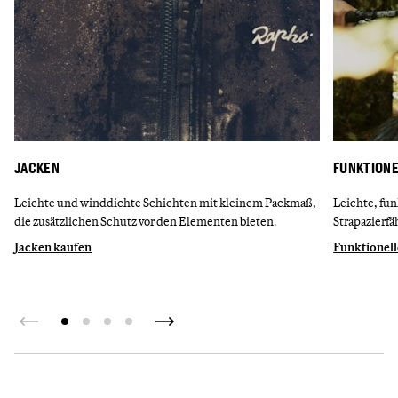
JACKEN
FUNKTIONE
Leichte und winddichte Schichten mit kleinem Packmaß,
Leichte, fun
die zusätzlichen Schutz vor den Elementen bieten.
Strapazierfä
Jacken kaufen
Funktionell